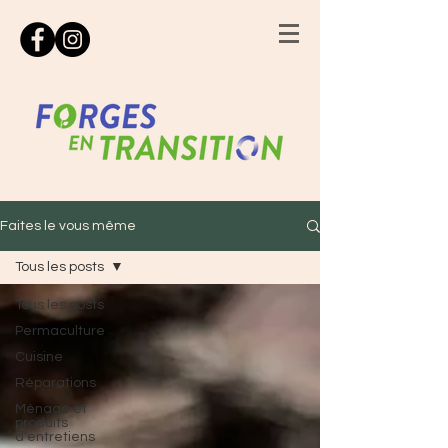
Faites le vous même
Tous les posts
Tous les posts
Permaculture
Cuisine
Réparations
Ménage et
produits
d'entretiens