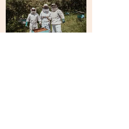
Mille-Pertuis :
Association de
Fontenay Les Briis qui organise
des Cafés de la réparation, des
ateliers pratiques zéro-déchet,
alimentation, nature, biodiversité,
des cycles de conférences et de
projections-débats, des visites…
(
www.mille-pertuis.org
et
Facebook)