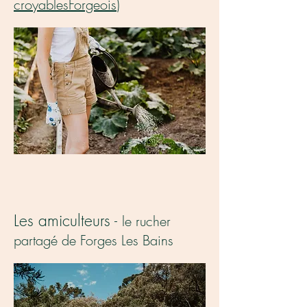
croyablesForgeois
)
Les amiculteurs
-
le rucher
partagé de Forges Les Bains